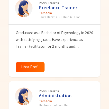
Posisi Terakhir
Freelance Trainer
Tersedia
Jawa Barat
3 Tahun 6 Bulan
Graduated as a Bachelor of Psychology in 2020
with satisfying grade. Have experience as
Trainer Facilitator for 2 months and
Administration for 9 months. Has a good
personality and loves to learn new things, can
do administrative things. Also I have passion in
Lihat Profil
HR and seeking for position to start a career in
HR and Recruitment.
Posisi Terakhir
Administration
Tersedia
Banten
Lulusan Baru