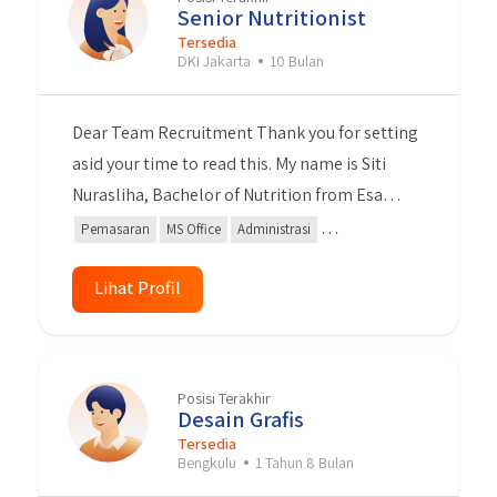
contribution in the field of fsdsdf.
Senior Nutritionist
Tersedia
DKI Jakarta
10 Bulan
Dear Team Recruitment Thank you for setting
asid your time to read this. My name is Siti
Nurasliha, Bachelor of Nutrition from Esa
Unggul University. I have 3 years experience as
Pemasaran
MS Office
Administrasi
a Nutritionist Consultant. During as a
Kepemimpinan
Content Creator
nutritionist, I was also active in partnership,
Lihat Profil
Berbicara di Depan Umum
content creator, product knowledge,
administration, event organizer, sales and
marketing activities. I can work independently
Posisi Terakhir
or team work. I am a highly organised,
Desain Grafis
professionals and self-motivated. With this
Tersedia
Bengkulu
1 Tahun 8 Bulan
experience I am sure that I can give my best