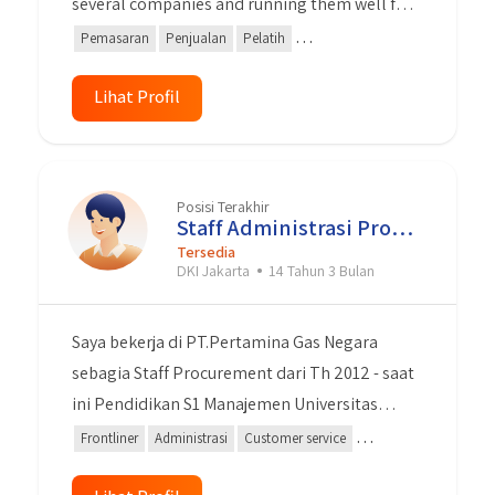
several companies and running them well for
11 years. I hope my experience will be taken
Pemasaran
Penjualan
Pelatih
into consideration by you in making an
Teknologi Informasi
Keterampilan Khusus
MS Word
assessment.
Lihat Profil
Pemecahan Masalah
windows
Kepemimpinan
Kerja sama Tim
Posisi Terakhir
Staff Administrasi Procurement
Tersedia
DKI Jakarta
14 Tahun 3 Bulan
Saya bekerja di PT.Pertamina Gas Negara
sebagia Staff Procurement dari Th 2012 - saat
ini Pendidikan S1 Manajemen Universitas
Gunadarma Jujur Displin Dapat bekerja secara
Frontliner
Administrasi
Customer service
team dan individu Bisa menggunakan
Pengadaan Data
Microsoft Word
Microsoft Excel