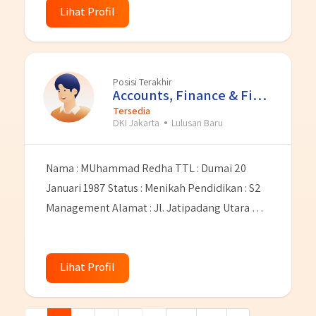
umum,berbahasa inggris. Dan sebelumnya
Lihat Profil
mempunya pengalaman kerja dari salah satu
perusahaan BUMN yaitu PT BANK RAKYAT
INDONESIA Tbk sebagai Pemagangn Briliant
Posisi Terakhir
Internship tahun 2020-2022.Saya juga
Accounts, Finance & Financial Se
memiliki sebuah kutipan yang dijadikan sebgai
Tersedia
DKI Jakarta
Lulusan Baru
pedoman hidup yakni “JANGAN PERNAH
BERHENTI BELAJAR (BERKEMBANG)”
Nama : MUhammad Redha TTL : Dumai 20
Januari 1987 Status : Menikah Pendidikan : S2
Management Alamat : Jl. Jatipadang Utara No.
15 RT. 001 RW. 007 Kel. Jatipadang Kec.
Pasarminggu Jakarta Selatan No Hp :
Lihat Profil
081239072261 Email :
Muhammad.redha1987@yahoo.com
saya
memulai karir dari tahun 2012 pernah bekerja