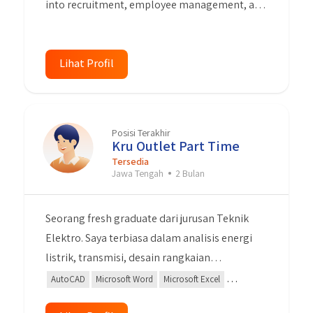
into recruitment, employee management, and
saja sesuai dengan kualifikasi saya.
training. Proactive, analytical, and
empathetic, I can create a positive work
environment. Ready to make significant
Lihat Profil
contributions to advancing the HR team and
achieving company goals.
Posisi Terakhir
Kru Outlet Part Time
Tersedia
Jawa Tengah
2 Bulan
Seorang fresh graduate dari jurusan Teknik
Elektro. Saya terbiasa dalam analisis energi
listrik, transmisi, desain rangkaian
elektronika, wiring, dan single line diagram.
AutoCAD
Microsoft Word
Microsoft Excel
Saya mahir dalam mengoperasikan Microsoft
Microsoft Power Point
Algoritma