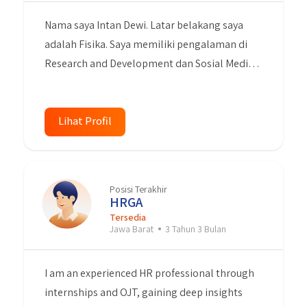
Nama saya Intan Dewi. Latar belakang saya
adalah Fisika. Saya memiliki pengalaman di
Research and Development dan Sosial Media
Marketing. Saya memiliki komunikasi yang
baik, kreatif, bertanggung jawab, inovatif dan
belajar dengan cepat. Saya Memiliki
Lihat Profil
keterampilan dalam menggunakan komputer,
terutama Microsoft Office (Word, Excel,
Powerpoint), Grapich design dan Video Editing
Posisi Terakhir
(Adobe Photoshop, Adobe Premiere Pro,
HRGA
CorelDraw, Canva, Meta for Business). Memiliki
Tersedia
Jawa Barat
3 Tahun 3 Bulan
minat pada media sosial marketing, memiliki
keterampilan entri data dan pelaporan,
I am an experienced HR professional through
memiliki kemampuan untuk mengetik dengan
internships and OJT, gaining deep insights
cepat dan teliti. Saya bersedia bekerja dimana