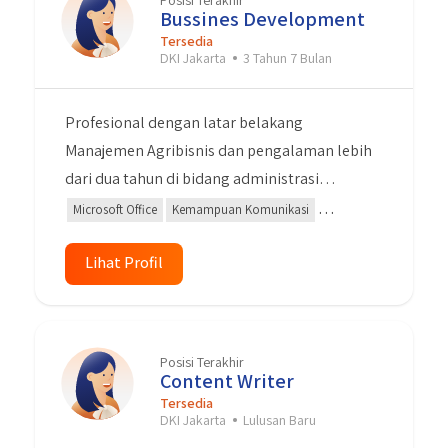
Posisi Terakhir
Bussines Development
Tersedia
DKI Jakarta
3 Tahun 7 Bulan
Profesional dengan latar belakang
Manajemen Agribisnis dan pengalaman lebih
dari dua tahun di bidang administrasi
dokumen pada industri logistik. Terampil
Microsoft Office
Kemampuan Komunikasi
dalam pengelolaan dokumen, komunikasi,
Negosiasi
Manajemen Pemeliharaan
Administrasi
dan multitasking. Memiliki kemampuan
Lihat Profil
analisis, negosiasi, dan kerjasama tim yang
baik untuk mendukung efisiensi operasional
dan membangun hubungan kerja yang
Posisi Terakhir
produktif.
Content Writer
Tersedia
DKI Jakarta
Lulusan Baru