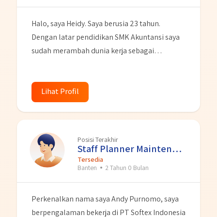
Halo, saya Heidy. Saya berusia 23 tahun.
Dengan latar pendidikan SMK Akuntansi saya
sudah merambah dunia kerja sebagai
Administrasi selama 5-6 tahun di berbagai
bidang perusahaan. Dengan kemampuan yang
saya miliki terkait pelayanan customer dan
Lihat Profil
juga pelayanan dokumentasi kantor. Saya juga
memiliki basic pengetahuan tentang
Akuntansi. Saya adalah personal yang tekun,
Posisi Terakhir
gigih dalam belajar dan juga cepat belajar hal
Staff Planner Maintenance
baru. Saya menyukai hal detail dan teliti. Saya
Tersedia
Banten
2 Tahun 0 Bulan
juga sangat menyukai keramah tamahan
dalam bekerja baik individual maupun dalam
Perkenalkan nama saya Andy Purnomo, saya
tim.
berpengalaman bekerja di PT Softex Indonesia