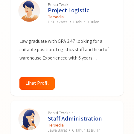
Posisi Terakhir
Project Logistic
Tersedia
DKI Jakarta
1 Tahun 9 Bulan
Law graduate with GPA 3.47 looking for a
suitable position. Logistics staff and head of
warehouse Experienced with 6 years
experience. Accustomed to working under
pressure and dedicated to identifying and
providing effective solutions to problems
Lihat Profil
related to logistics, warehouse and inventory.
Hard worker and ready to give my best for my
next team.
Posisi Terakhir
Staff Administration
Tersedia
Jawa Barat
6 Tahun 11 Bulan