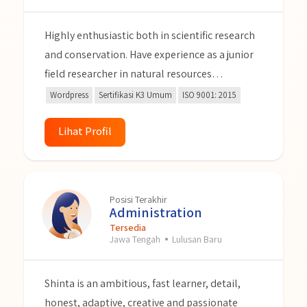
Highly enthusiastic both in scientific research
and conservation. Have experience as a junior
field researcher in natural resources
conservation projects. Passionate about
Wordpress
Sertifikasi K3 Umum
ISO 9001: 2015
health and safety, OHS expert. I am a
responsible and hardworking person, a fast
Lihat Profil
learner, adaptable to a multicultural
environment and having a positive attitude.
Posisi Terakhir
Administration
Tersedia
Jawa Tengah
Lulusan Baru
Shinta is an ambitious, fast learner, detail,
honest, adaptive, creative and passionate