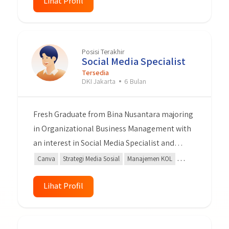
Komputer Office,word dan Excel dan Mengetik
Lihat Profil
dg mesin tik Bisa Mengendarai Motor dan
Mobil dan Mempunya SIM A dan C
Posisi Terakhir
Social Media Specialist
Tersedia
DKI Jakarta
6 Bulan
Fresh Graduate from Bina Nusantara majoring
in Organizational Business Management with
an interest in Social Media Specialist and
Digital Marketing. I can create content,
Canva
Strategi Media Sosial
Manajemen KOL
copywriting, content planning, and make
Google Analytics
Kemampuan Analisis
some design graphic.
Lihat Profil
Analisis Laporan