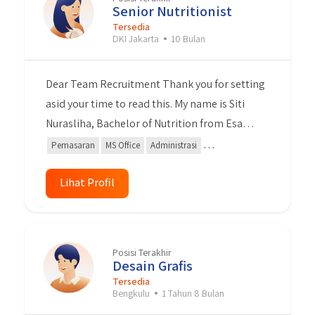
contribution in the field of fsdsdf.
Senior Nutritionist
Tersedia
DKI Jakarta
10 Bulan
Dear Team Recruitment Thank you for setting
asid your time to read this. My name is Siti
Nurasliha, Bachelor of Nutrition from Esa
Unggul University. I have 3 years experience as
Pemasaran
MS Office
Administrasi
a Nutritionist Consultant. During as a
Kepemimpinan
Content Creator
nutritionist, I was also active in partnership,
Lihat Profil
Berbicara di Depan Umum
content creator, product knowledge,
administration, event organizer, sales and
marketing activities. I can work independently
Posisi Terakhir
or team work. I am a highly organised,
Desain Grafis
professionals and self-motivated. With this
Tersedia
Bengkulu
1 Tahun 8 Bulan
experience I am sure that I can give my best