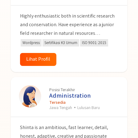
Highly enthusiastic both in scientific research
and conservation. Have experience as a junior
field researcher in natural resources
conservation projects. Passionate about
Wordpress
Sertifikasi K3 Umum
ISO 9001: 2015
health and safety, OHS expert. I am a
responsible and hardworking person, a fast
Lihat Profil
learner, adaptable to a multicultural
environment and having a positive attitude.
Posisi Terakhir
Administration
Tersedia
Jawa Tengah
Lulusan Baru
Shinta is an ambitious, fast learner, detail,
honest, adaptive, creative and passionate