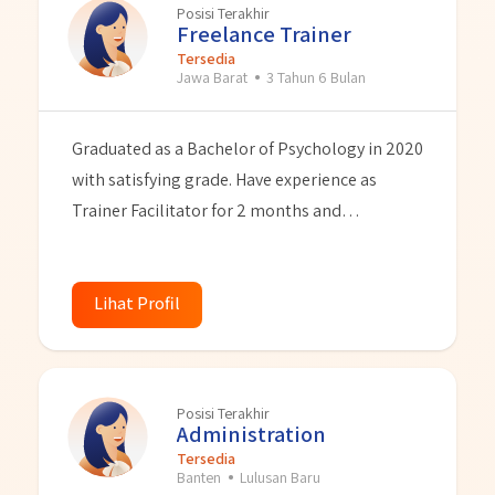
Posisi Terakhir
Freelance Trainer
Tersedia
Jawa Barat
3 Tahun 6 Bulan
Graduated as a Bachelor of Psychology in 2020
with satisfying grade. Have experience as
Trainer Facilitator for 2 months and
Administration for 9 months. Has a good
personality and loves to learn new things, can
do administrative things. Also I have passion in
Lihat Profil
HR and seeking for position to start a career in
HR and Recruitment.
Posisi Terakhir
Administration
Tersedia
Banten
Lulusan Baru