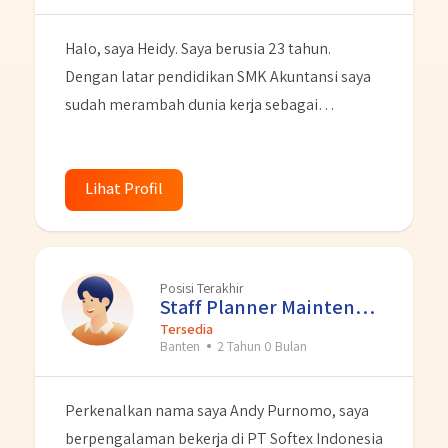
Halo, saya Heidy. Saya berusia 23 tahun.
Dengan latar pendidikan SMK Akuntansi saya
sudah merambah dunia kerja sebagai
Administrasi selama 5-6 tahun di berbagai
bidang perusahaan. Dengan kemampuan yang
saya miliki terkait pelayanan customer dan
Lihat Profil
juga pelayanan dokumentasi kantor. Saya juga
memiliki basic pengetahuan tentang
Akuntansi. Saya adalah personal yang tekun,
Posisi Terakhir
gigih dalam belajar dan juga cepat belajar hal
Staff Planner Maintenance
baru. Saya menyukai hal detail dan teliti. Saya
Tersedia
Banten
2 Tahun 0 Bulan
juga sangat menyukai keramah tamahan
dalam bekerja baik individual maupun dalam
Perkenalkan nama saya Andy Purnomo, saya
tim.
berpengalaman bekerja di PT Softex Indonesia