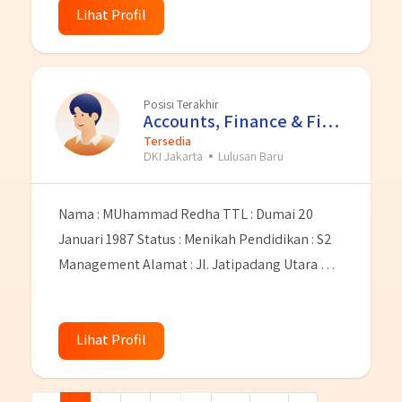
umum,berbahasa inggris. Dan sebelumnya
Lihat Profil
mempunya pengalaman kerja dari salah satu
perusahaan BUMN yaitu PT BANK RAKYAT
INDONESIA Tbk sebagai Pemagangn Briliant
Posisi Terakhir
Internship tahun 2020-2022.Saya juga
Accounts, Finance & Financial Se
memiliki sebuah kutipan yang dijadikan sebgai
Tersedia
DKI Jakarta
Lulusan Baru
pedoman hidup yakni “JANGAN PERNAH
BERHENTI BELAJAR (BERKEMBANG)”
Nama : MUhammad Redha TTL : Dumai 20
Januari 1987 Status : Menikah Pendidikan : S2
Management Alamat : Jl. Jatipadang Utara No.
15 RT. 001 RW. 007 Kel. Jatipadang Kec.
Pasarminggu Jakarta Selatan No Hp :
Lihat Profil
081239072261 Email :
Muhammad.redha1987@yahoo.com
saya
memulai karir dari tahun 2012 pernah bekerja