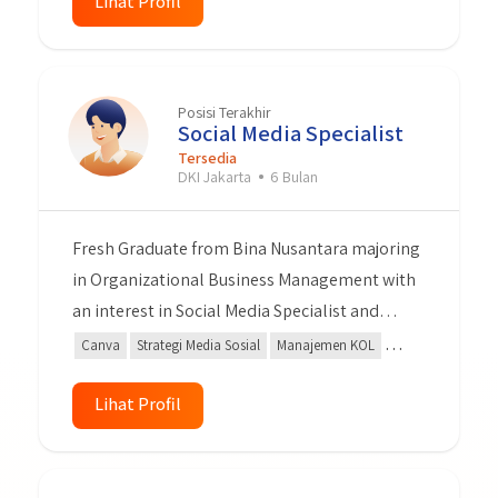
Komputer Office,word dan Excel dan Mengetik
Lihat Profil
dg mesin tik Bisa Mengendarai Motor dan
Mobil dan Mempunya SIM A dan C
Posisi Terakhir
Social Media Specialist
Tersedia
DKI Jakarta
6 Bulan
Fresh Graduate from Bina Nusantara majoring
in Organizational Business Management with
an interest in Social Media Specialist and
Digital Marketing. I can create content,
Canva
Strategi Media Sosial
Manajemen KOL
copywriting, content planning, and make
Google Analytics
Kemampuan Analisis
some design graphic.
Lihat Profil
Analisis Laporan