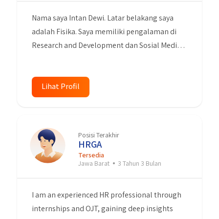
Nama saya Intan Dewi. Latar belakang saya
adalah Fisika. Saya memiliki pengalaman di
Research and Development dan Sosial Media
Marketing. Saya memiliki komunikasi yang
baik, kreatif, bertanggung jawab, inovatif dan
belajar dengan cepat. Saya Memiliki
Lihat Profil
keterampilan dalam menggunakan komputer,
terutama Microsoft Office (Word, Excel,
Powerpoint), Grapich design dan Video Editing
Posisi Terakhir
(Adobe Photoshop, Adobe Premiere Pro,
HRGA
CorelDraw, Canva, Meta for Business). Memiliki
Tersedia
Jawa Barat
3 Tahun 3 Bulan
minat pada media sosial marketing, memiliki
keterampilan entri data dan pelaporan,
I am an experienced HR professional through
memiliki kemampuan untuk mengetik dengan
internships and OJT, gaining deep insights
cepat dan teliti. Saya bersedia bekerja dimana