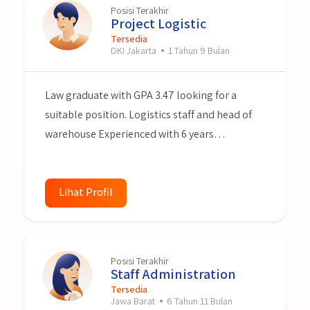
Posisi Terakhir
Project Logistic
Tersedia
DKI Jakarta
1 Tahun 9 Bulan
Law graduate with GPA 3.47 looking for a
suitable position. Logistics staff and head of
warehouse Experienced with 6 years
experience. Accustomed to working under
pressure and dedicated to identifying and
providing effective solutions to problems
Lihat Profil
related to logistics, warehouse and inventory.
Hard worker and ready to give my best for my
next team.
Posisi Terakhir
Staff Administration
Tersedia
Jawa Barat
6 Tahun 11 Bulan