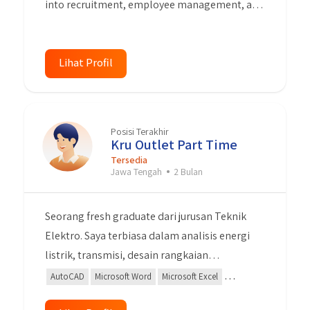
into recruitment, employee management, and
saja sesuai dengan kualifikasi saya.
training. Proactive, analytical, and
empathetic, I can create a positive work
environment. Ready to make significant
Lihat Profil
contributions to advancing the HR team and
achieving company goals.
Posisi Terakhir
Kru Outlet Part Time
Tersedia
Jawa Tengah
2 Bulan
Seorang fresh graduate dari jurusan Teknik
Elektro. Saya terbiasa dalam analisis energi
listrik, transmisi, desain rangkaian
elektronika, wiring, dan single line diagram.
AutoCAD
Microsoft Word
Microsoft Excel
Saya mahir dalam mengoperasikan Microsoft
Microsoft Power Point
Algoritma