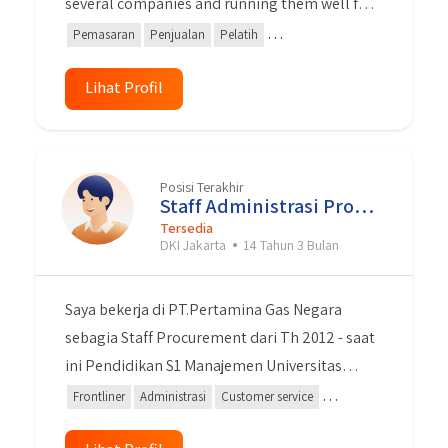
several companies and running them well for
11 years. I hope my experience will be taken
Pemasaran
Penjualan
Pelatih
into consideration by you in making an
Teknologi Informasi
Keterampilan Khusus
MS Word
assessment.
Lihat Profil
Pemecahan Masalah
windows
Kepemimpinan
Kerja sama Tim
Posisi Terakhir
Staff Administrasi Procurement
Tersedia
DKI Jakarta
14 Tahun 3 Bulan
Saya bekerja di PT.Pertamina Gas Negara
sebagia Staff Procurement dari Th 2012 - saat
ini Pendidikan S1 Manajemen Universitas
Gunadarma Jujur Displin Dapat bekerja secara
Frontliner
Administrasi
Customer service
team dan individu Bisa menggunakan
Pengadaan Data
Microsoft Word
Microsoft Excel