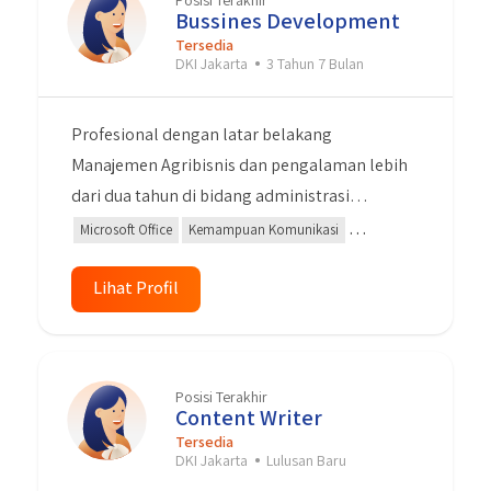
Posisi Terakhir
Bussines Development
Tersedia
DKI Jakarta
3 Tahun 7 Bulan
Profesional dengan latar belakang
Manajemen Agribisnis dan pengalaman lebih
dari dua tahun di bidang administrasi
dokumen pada industri logistik. Terampil
Microsoft Office
Kemampuan Komunikasi
dalam pengelolaan dokumen, komunikasi,
Negosiasi
Manajemen Pemeliharaan
Administrasi
dan multitasking. Memiliki kemampuan
Lihat Profil
analisis, negosiasi, dan kerjasama tim yang
baik untuk mendukung efisiensi operasional
dan membangun hubungan kerja yang
Posisi Terakhir
produktif.
Content Writer
Tersedia
DKI Jakarta
Lulusan Baru