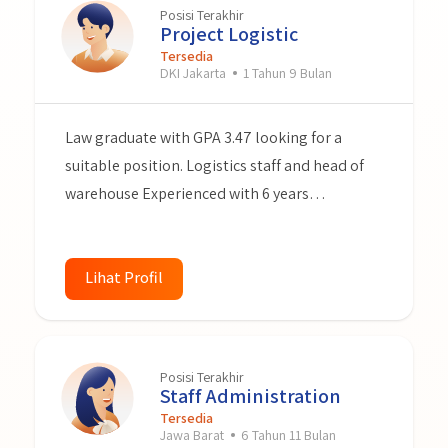
Posisi Terakhir
Project Logistic
Tersedia
DKI Jakarta
1 Tahun 9 Bulan
Law graduate with GPA 3.47 looking for a
suitable position. Logistics staff and head of
warehouse Experienced with 6 years
experience. Accustomed to working under
pressure and dedicated to identifying and
providing effective solutions to problems
Lihat Profil
related to logistics, warehouse and inventory.
Hard worker and ready to give my best for my
next team.
Posisi Terakhir
Staff Administration
Tersedia
Jawa Barat
6 Tahun 11 Bulan