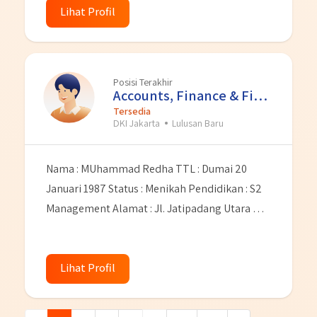
umum,berbahasa inggris. Dan sebelumnya
Lihat Profil
mempunya pengalaman kerja dari salah satu
perusahaan BUMN yaitu PT BANK RAKYAT
INDONESIA Tbk sebagai Pemagangn Briliant
Posisi Terakhir
Internship tahun 2020-2022.Saya juga
Accounts, Finance & Financial Se
memiliki sebuah kutipan yang dijadikan sebgai
Tersedia
DKI Jakarta
Lulusan Baru
pedoman hidup yakni “JANGAN PERNAH
BERHENTI BELAJAR (BERKEMBANG)”
Nama : MUhammad Redha TTL : Dumai 20
Januari 1987 Status : Menikah Pendidikan : S2
Management Alamat : Jl. Jatipadang Utara No.
15 RT. 001 RW. 007 Kel. Jatipadang Kec.
Pasarminggu Jakarta Selatan No Hp :
Lihat Profil
081239072261 Email :
Muhammad.redha1987@yahoo.com
saya
memulai karir dari tahun 2012 pernah bekerja