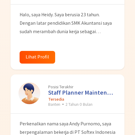
Halo, saya Heidy. Saya berusia 23 tahun.
Dengan latar pendidikan SMK Akuntansi saya
sudah merambah dunia kerja sebagai
Administrasi selama 5-6 tahun di berbagai
bidang perusahaan. Dengan kemampuan yang
saya miliki terkait pelayanan customer dan
Lihat Profil
juga pelayanan dokumentasi kantor. Saya juga
memiliki basic pengetahuan tentang
Akuntansi. Saya adalah personal yang tekun,
Posisi Terakhir
gigih dalam belajar dan juga cepat belajar hal
Staff Planner Maintenance
baru. Saya menyukai hal detail dan teliti. Saya
Tersedia
Banten
2 Tahun 0 Bulan
juga sangat menyukai keramah tamahan
dalam bekerja baik individual maupun dalam
Perkenalkan nama saya Andy Purnomo, saya
tim.
berpengalaman bekerja di PT Softex Indonesia