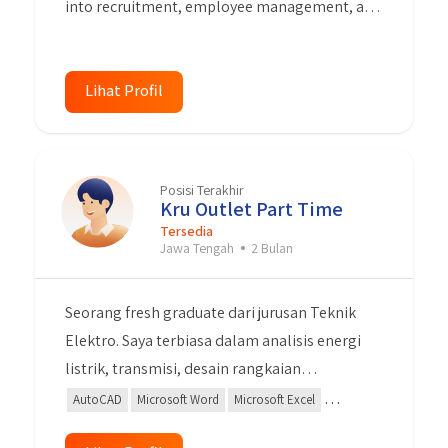
into recruitment, employee management, and
saja sesuai dengan kualifikasi saya.
training. Proactive, analytical, and
empathetic, I can create a positive work
environment. Ready to make significant
Lihat Profil
contributions to advancing the HR team and
achieving company goals.
Posisi Terakhir
Kru Outlet Part Time
Tersedia
Jawa Tengah
2 Bulan
Seorang fresh graduate dari jurusan Teknik
Elektro. Saya terbiasa dalam analisis energi
listrik, transmisi, desain rangkaian
elektronika, wiring, dan single line diagram.
AutoCAD
Microsoft Word
Microsoft Excel
Saya mahir dalam mengoperasikan Microsoft
Microsoft Power Point
Algoritma