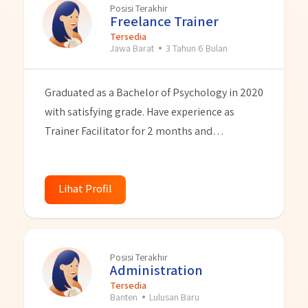
Posisi Terakhir
Freelance Trainer
Tersedia
Jawa Barat
3 Tahun 6 Bulan
Graduated as a Bachelor of Psychology in 2020
with satisfying grade. Have experience as
Trainer Facilitator for 2 months and
Administration for 9 months. Has a good
personality and loves to learn new things, can
do administrative things. Also I have passion in
Lihat Profil
HR and seeking for position to start a career in
HR and Recruitment.
Posisi Terakhir
Administration
Tersedia
Banten
Lulusan Baru