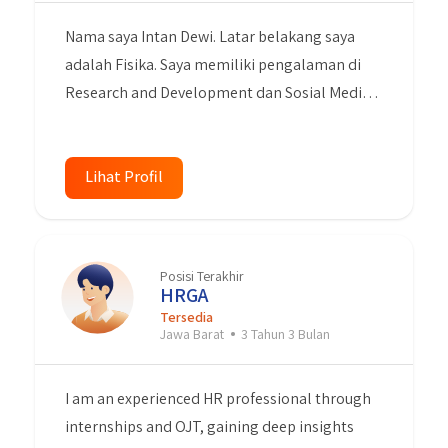
Nama saya Intan Dewi. Latar belakang saya
adalah Fisika. Saya memiliki pengalaman di
Research and Development dan Sosial Media
Marketing. Saya memiliki komunikasi yang
baik, kreatif, bertanggung jawab, inovatif dan
belajar dengan cepat. Saya Memiliki
Lihat Profil
keterampilan dalam menggunakan komputer,
terutama Microsoft Office (Word, Excel,
Powerpoint), Grapich design dan Video Editing
Posisi Terakhir
(Adobe Photoshop, Adobe Premiere Pro,
HRGA
CorelDraw, Canva, Meta for Business). Memiliki
Tersedia
Jawa Barat
3 Tahun 3 Bulan
minat pada media sosial marketing, memiliki
keterampilan entri data dan pelaporan,
I am an experienced HR professional through
memiliki kemampuan untuk mengetik dengan
internships and OJT, gaining deep insights
cepat dan teliti. Saya bersedia bekerja dimana