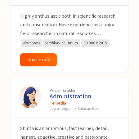
Highly enthusiastic both in scientific research
and conservation. Have experience as a junior
field researcher in natural resources
conservation projects. Passionate about
Wordpress
Sertifikasi K3 Umum
ISO 9001: 2015
health and safety, OHS expert. I am a
responsible and hardworking person, a fast
Lihat Profil
learner, adaptable to a multicultural
environment and having a positive attitude.
Posisi Terakhir
Administration
Tersedia
Jawa Tengah
Lulusan Baru
Shinta is an ambitious, fast learner, detail,
honest, adaptive, creative and passionate