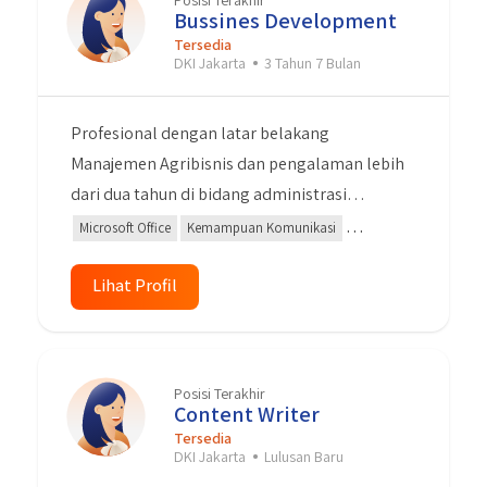
Posisi Terakhir
Bussines Development
Tersedia
DKI Jakarta
3 Tahun 7 Bulan
Profesional dengan latar belakang
Manajemen Agribisnis dan pengalaman lebih
dari dua tahun di bidang administrasi
dokumen pada industri logistik. Terampil
Microsoft Office
Kemampuan Komunikasi
dalam pengelolaan dokumen, komunikasi,
Negosiasi
Manajemen Pemeliharaan
Administrasi
dan multitasking. Memiliki kemampuan
Lihat Profil
analisis, negosiasi, dan kerjasama tim yang
baik untuk mendukung efisiensi operasional
dan membangun hubungan kerja yang
Posisi Terakhir
produktif.
Content Writer
Tersedia
DKI Jakarta
Lulusan Baru