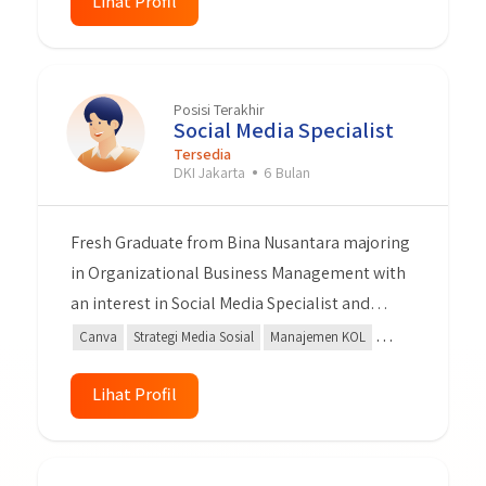
Komputer Office,word dan Excel dan Mengetik
Lihat Profil
dg mesin tik Bisa Mengendarai Motor dan
Mobil dan Mempunya SIM A dan C
Posisi Terakhir
Social Media Specialist
Tersedia
DKI Jakarta
6 Bulan
Fresh Graduate from Bina Nusantara majoring
in Organizational Business Management with
an interest in Social Media Specialist and
Digital Marketing. I can create content,
Canva
Strategi Media Sosial
Manajemen KOL
copywriting, content planning, and make
Google Analytics
Kemampuan Analisis
some design graphic.
Lihat Profil
Analisis Laporan