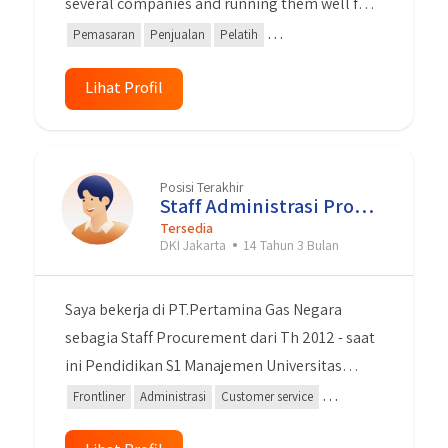
several companies and running them well for
11 years. I hope my experience will be taken
Pemasaran
Penjualan
Pelatih
into consideration by you in making an
Teknologi Informasi
Keterampilan Khusus
MS Word
assessment.
Lihat Profil
Pemecahan Masalah
windows
Kepemimpinan
Kerja sama Tim
Posisi Terakhir
Staff Administrasi Procurement
Tersedia
DKI Jakarta
14 Tahun 3 Bulan
Saya bekerja di PT.Pertamina Gas Negara
sebagia Staff Procurement dari Th 2012 - saat
ini Pendidikan S1 Manajemen Universitas
Gunadarma Jujur Displin Dapat bekerja secara
Frontliner
Administrasi
Customer service
team dan individu Bisa menggunakan
Pengadaan Data
Microsoft Word
Microsoft Excel