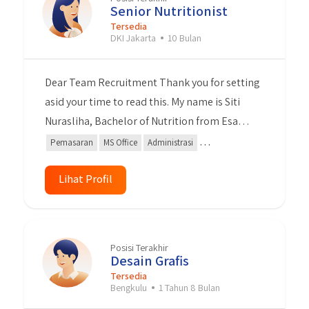
contribution in the field of fsdsdf.
Senior Nutritionist
Tersedia
DKI Jakarta
10 Bulan
Dear Team Recruitment Thank you for setting
asid your time to read this. My name is Siti
Nurasliha, Bachelor of Nutrition from Esa
Unggul University. I have 3 years experience as
Pemasaran
MS Office
Administrasi
a Nutritionist Consultant. During as a
Kepemimpinan
Content Creator
nutritionist, I was also active in partnership,
Lihat Profil
Berbicara di Depan Umum
content creator, product knowledge,
administration, event organizer, sales and
marketing activities. I can work independently
Posisi Terakhir
or team work. I am a highly organised,
Desain Grafis
professionals and self-motivated. With this
Tersedia
Bengkulu
1 Tahun 8 Bulan
experience I am sure that I can give my best