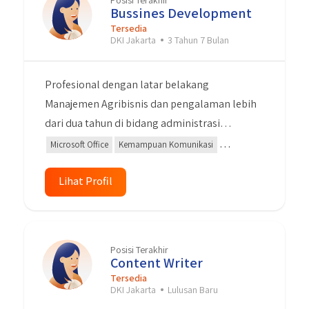
Posisi Terakhir
Bussines Development
Tersedia
DKI Jakarta
3 Tahun 7 Bulan
Profesional dengan latar belakang
Manajemen Agribisnis dan pengalaman lebih
dari dua tahun di bidang administrasi
dokumen pada industri logistik. Terampil
Microsoft Office
Kemampuan Komunikasi
dalam pengelolaan dokumen, komunikasi,
Negosiasi
Manajemen Pemeliharaan
Administrasi
dan multitasking. Memiliki kemampuan
Lihat Profil
analisis, negosiasi, dan kerjasama tim yang
baik untuk mendukung efisiensi operasional
dan membangun hubungan kerja yang
Posisi Terakhir
produktif.
Content Writer
Tersedia
DKI Jakarta
Lulusan Baru