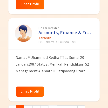
umum,berbahasa inggris. Dan sebelumnya
Lihat Profil
mempunya pengalaman kerja dari salah satu
perusahaan BUMN yaitu PT BANK RAKYAT
INDONESIA Tbk sebagai Pemagangn Briliant
Posisi Terakhir
Internship tahun 2020-2022.Saya juga
Accounts, Finance & Financial Se
memiliki sebuah kutipan yang dijadikan sebgai
Tersedia
DKI Jakarta
Lulusan Baru
pedoman hidup yakni “JANGAN PERNAH
BERHENTI BELAJAR (BERKEMBANG)”
Nama : MUhammad Redha TTL : Dumai 20
Januari 1987 Status : Menikah Pendidikan : S2
Management Alamat : Jl. Jatipadang Utara No.
15 RT. 001 RW. 007 Kel. Jatipadang Kec.
Pasarminggu Jakarta Selatan No Hp :
Lihat Profil
081239072261 Email :
Muhammad.redha1987@yahoo.com
saya
memulai karir dari tahun 2012 pernah bekerja