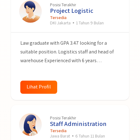
Posisi Terakhir
Project Logistic
Tersedia
DKI Jakarta
1 Tahun 9 Bulan
Law graduate with GPA 3.47 looking for a
suitable position. Logistics staff and head of
warehouse Experienced with 6 years
experience. Accustomed to working under
pressure and dedicated to identifying and
providing effective solutions to problems
Lihat Profil
related to logistics, warehouse and inventory.
Hard worker and ready to give my best for my
next team.
Posisi Terakhir
Staff Administration
Tersedia
Jawa Barat
6 Tahun 11 Bulan