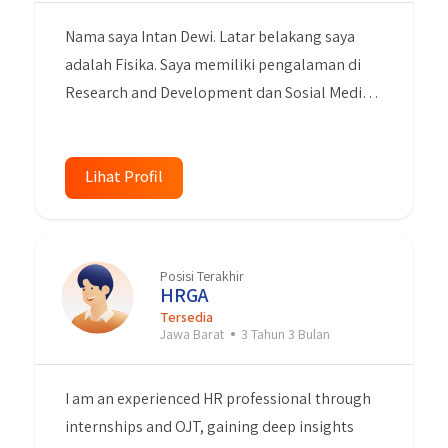
Nama saya Intan Dewi. Latar belakang saya
adalah Fisika. Saya memiliki pengalaman di
Research and Development dan Sosial Media
Marketing. Saya memiliki komunikasi yang
baik, kreatif, bertanggung jawab, inovatif dan
belajar dengan cepat. Saya Memiliki
Lihat Profil
keterampilan dalam menggunakan komputer,
terutama Microsoft Office (Word, Excel,
Powerpoint), Grapich design dan Video Editing
Posisi Terakhir
(Adobe Photoshop, Adobe Premiere Pro,
HRGA
CorelDraw, Canva, Meta for Business). Memiliki
Tersedia
Jawa Barat
3 Tahun 3 Bulan
minat pada media sosial marketing, memiliki
keterampilan entri data dan pelaporan,
I am an experienced HR professional through
memiliki kemampuan untuk mengetik dengan
internships and OJT, gaining deep insights
cepat dan teliti. Saya bersedia bekerja dimana