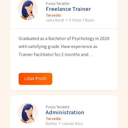
Posisi Terakhir
Freelance Trainer
Tersedia
Jawa Barat
3 Tahun 7 Bulan
Graduated as a Bachelor of Psychology in 2020
with satisfying grade. Have experience as
Trainer Facilitator for 2 months and
Administration for 9 months. Has a good
personality and loves to learn new things, can
do administrative things. Also I have passion in
Lihat Profil
HR and seeking for position to start a career in
HR and Recruitment.
Posisi Terakhir
Administration
Tersedia
Banten
Lulusan Baru