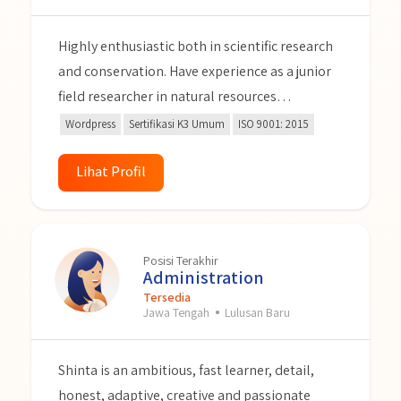
Highly enthusiastic both in scientific research
and conservation. Have experience as a junior
field researcher in natural resources
conservation projects. Passionate about
Wordpress
Sertifikasi K3 Umum
ISO 9001: 2015
health and safety, OHS expert. I am a
responsible and hardworking person, a fast
Lihat Profil
learner, adaptable to a multicultural
environment and having a positive attitude.
Posisi Terakhir
Administration
Tersedia
Jawa Tengah
Lulusan Baru
Shinta is an ambitious, fast learner, detail,
honest, adaptive, creative and passionate