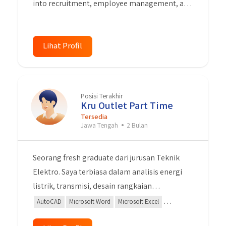
into recruitment, employee management, and
saja sesuai dengan kualifikasi saya.
training. Proactive, analytical, and
empathetic, I can create a positive work
environment. Ready to make significant
Lihat Profil
contributions to advancing the HR team and
achieving company goals.
Posisi Terakhir
Kru Outlet Part Time
Tersedia
Jawa Tengah
2 Bulan
Seorang fresh graduate dari jurusan Teknik
Elektro. Saya terbiasa dalam analisis energi
listrik, transmisi, desain rangkaian
elektronika, wiring, dan single line diagram.
AutoCAD
Microsoft Word
Microsoft Excel
Saya mahir dalam mengoperasikan Microsoft
Microsoft Power Point
Algoritma