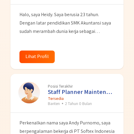
Halo, saya Heidy. Saya berusia 23 tahun.
Dengan latar pendidikan SMK Akuntansi saya
sudah merambah dunia kerja sebagai
Administrasi selama 5-6 tahun di berbagai
bidang perusahaan. Dengan kemampuan yang
saya miliki terkait pelayanan customer dan
Lihat Profil
juga pelayanan dokumentasi kantor. Saya juga
memiliki basic pengetahuan tentang
Akuntansi. Saya adalah personal yang tekun,
Posisi Terakhir
gigih dalam belajar dan juga cepat belajar hal
Staff Planner Maintenance
baru. Saya menyukai hal detail dan teliti. Saya
Tersedia
Banten
2 Tahun 0 Bulan
juga sangat menyukai keramah tamahan
dalam bekerja baik individual maupun dalam
Perkenalkan nama saya Andy Purnomo, saya
tim.
berpengalaman bekerja di PT Softex Indonesia