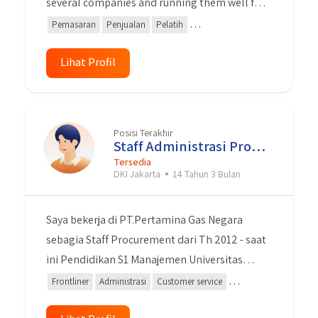
several companies and running them well for
11 years. I hope my experience will be taken
Pemasaran
Penjualan
Pelatih
into consideration by you in making an
Teknologi Informasi
Keterampilan Khusus
MS Word
assessment.
Lihat Profil
Pemecahan Masalah
windows
Kepemimpinan
Kerja sama Tim
Posisi Terakhir
Staff Administrasi Procurement
Tersedia
DKI Jakarta
14 Tahun 3 Bulan
Saya bekerja di PT.Pertamina Gas Negara
sebagia Staff Procurement dari Th 2012 - saat
ini Pendidikan S1 Manajemen Universitas
Gunadarma Jujur Displin Dapat bekerja secara
Frontliner
Administrasi
Customer service
team dan individu Bisa menggunakan
Pengadaan Data
Microsoft Word
Microsoft Excel