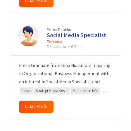
Komputer Office,word dan Excel dan Mengetik
Lihat Profil
dg mesin tik Bisa Mengendarai Motor dan
Mobil dan Mempunya SIM A dan C
Posisi Terakhir
Social Media Specialist
Tersedia
DKI Jakarta
6 Bulan
Fresh Graduate from Bina Nusantara majoring
in Organizational Business Management with
an interest in Social Media Specialist and
Digital Marketing. I can create content,
Canva
Strategi Media Sosial
Manajemen KOL
copywriting, content planning, and make
Google Analytics
Kemampuan Analisis
some design graphic.
Lihat Profil
Analisis Laporan