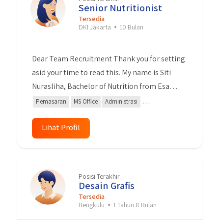
contribution in the field of fsdsdf.
Senior Nutritionist
Tersedia
DKI Jakarta
10 Bulan
Dear Team Recruitment Thank you for setting
asid your time to read this. My name is Siti
Nurasliha, Bachelor of Nutrition from Esa
Unggul University. I have 3 years experience as
Pemasaran
MS Office
Administrasi
a Nutritionist Consultant. During as a
Kepemimpinan
Content Creator
nutritionist, I was also active in partnership,
Lihat Profil
Berbicara di Depan Umum
content creator, product knowledge,
administration, event organizer, sales and
marketing activities. I can work independently
Posisi Terakhir
or team work. I am a highly organised,
Desain Grafis
professionals and self-motivated. With this
Tersedia
Bengkulu
1 Tahun 8 Bulan
experience I am sure that I can give my best