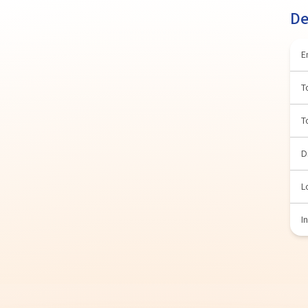
De
E
T
T
D
L
I