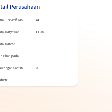
tail Perusahaan
mail Terverifikasi
Ya
otal Karyawan
11-50
otal Kantor
idirikan pada
owongan Saat Ini
0
ndustri