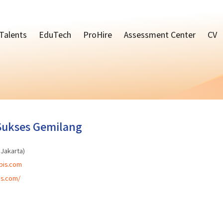
Talents
EduTech
ProHire
Assessment Center
CV
 Sukses Gemilang
 Jakarta)
bis.com
is.com/