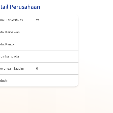
tail Perusahaan
mail Terverifikasi
Ya
otal Karyawan
otal Kantor
idirikan pada
owongan Saat Ini
0
ndustri