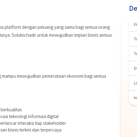
De
E
ess platform dengan peluang yang sama bagi semua orang
nya. Solubis hadir untuk mewujudkan impian bisnis semua
T
T
D
yang mampu mewujudkan pemerataan ekonomi bagi semua
L
I
berkualitas
asi teknologi informasi digital
lancar interaksi tiap stakeholder
n bisnis terkini dan terpercaya