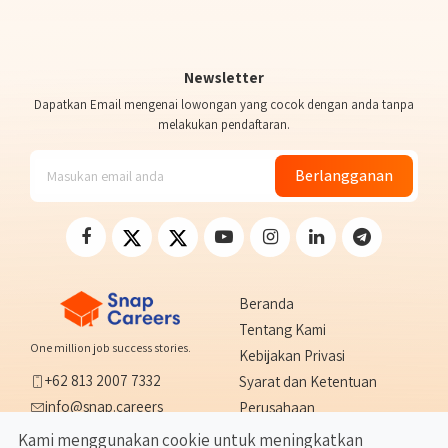
Newsletter
Dapatkan Email mengenai lowongan yang cocok dengan anda tanpa
melakukan pendaftaran.
Berlangganan
Beranda
Tentang Kami
One million job success stories.
Kebijakan Privasi
+62 813 2007 7332
Syarat dan Ketentuan
info@snap.careers
Perusahaan
Tangerang, Indonesia
Hubungi Kami
Kami menggunakan cookie untuk meningkatkan